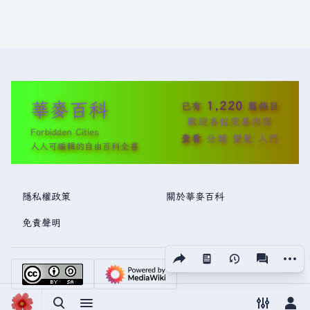
華麥百科
1,220
已有
篇條目
歡迎各位完善內容
Forbidden Cities
查看
分類
變更
入門
人人可編輯的自由百科全書
隱私權政策
關於華麥百科
免責聲明
分享此頁面
更多操
視圖
associated
切換搜尋
切換選單
切換偏好
切