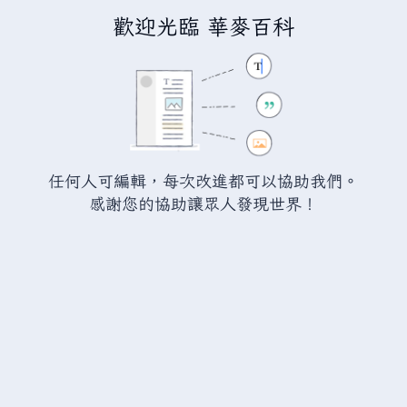
歡迎光臨 華麥百科
正在編輯
瓦爾海姆:屍鬼之牙
（章
節）
警告：
您尚未登入。 若您進行任何的編輯您的 IP
任何人可編輯，每次改進都可以協助我們。
位址將會被公開。 若您
登入
或
建立帳號
，您的
感謝您的協助讓眾人發現世界！
編輯將會以您的使用者名稱標示，並能擁有另外的
益處。
切換
進階
特殊文字
說明