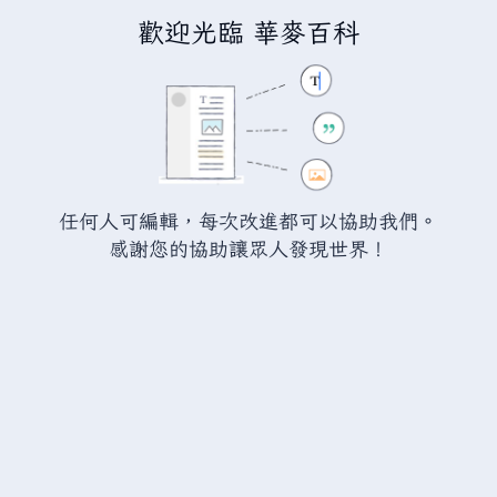
歡迎光臨 華麥百科
正在編輯
瓦爾海姆:屍鬼之牙
（章
節）
警告：
您尚未登入。 若您進行任何的編輯您的 IP
任何人可編輯，每次改進都可以協助我們。
位址將會被公開。 若您
登入
或
建立帳號
，您的
感謝您的協助讓眾人發現世界！
編輯將會以您的使用者名稱標示，並能擁有另外的
益處。
切換
進階
特殊文字
說明