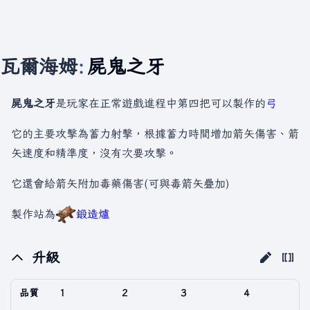
瓦爾海姆
:
屍鬼之牙
屍鬼之牙
是玩家在正常遊戲進程中第四把可以製作的
弓
它的主要攻擊為蓄力射擊，根據蓄力時間增加箭矢傷害、箭
矢速度和精準度，沒有次要攻擊。
它還會給箭矢附加毒藥傷害(可與毒箭矢疊加)
製作站為
鍛造爐
升級
品質
1
2
3
4