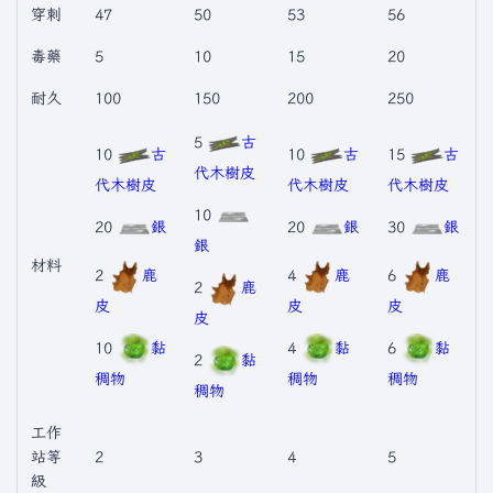
穿刺
47
50
53
56
毒藥
5
10
15
20
耐久
100
150
200
250
5
古
10
古
10
古
15
古
代木樹皮
代木樹皮
代木樹皮
代木樹皮
10
20
銀
20
銀
30
銀
銀
材料
2
鹿
4
鹿
6
鹿
2
鹿
皮
皮
皮
皮
10
黏
4
黏
6
黏
2
黏
稠物
稠物
稠物
稠物
工作
站等
2
3
4
5
級