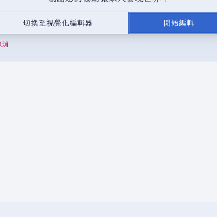
，或是取自不受版權保護的公開領域或自由資源。
請勿在未經授權的情況
切換至視覺化編輯器
開始編輯
成以下驗證碼：
取消