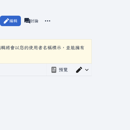
更多操作
編輯
瓦爾海姆
討論
associated-pages
編輯將會以您的使用者名稱標示，並能擁有
預覽
切換編輯器