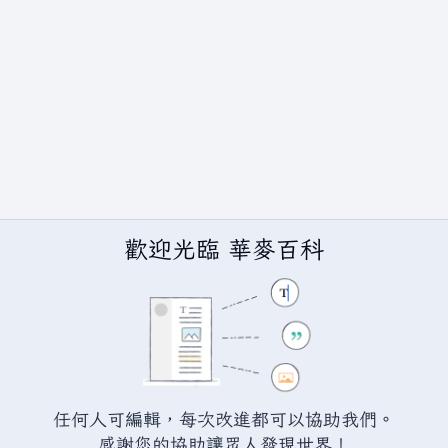
歡迎光臨 華麥百科
BY-SA（創用CC 姓名標示─相同方式分享）授權條款發佈（詳情請見
說
任何人可編輯，每次改進都可以協助我們。
感謝您的協助讓眾人發現世界！