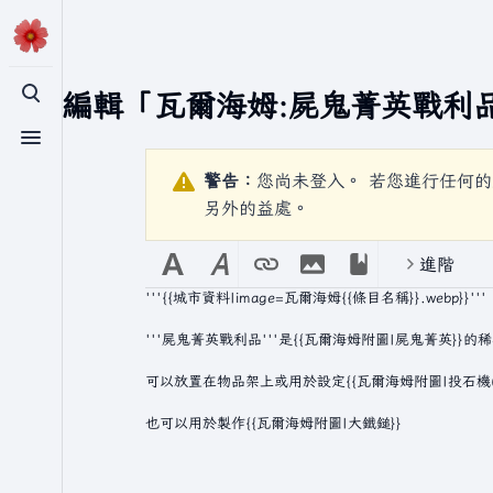
正在編輯「
瓦爾海姆:屍鬼菁英戰利
切換搜尋
切換選單
警告：
您尚未登入。 若您進行任何的
另外的益處。
進階