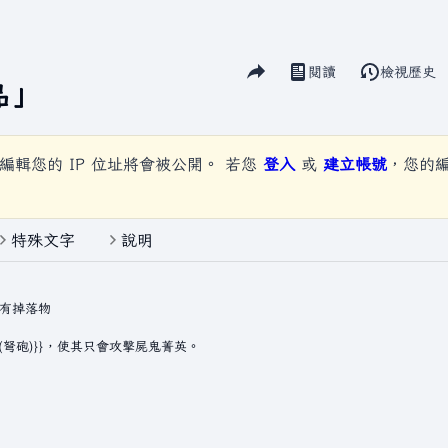
分享此頁面
閱讀
檢視歷史
視圖
品
」
編輯您的 IP 位址將會被公開。 若您
登入
或
建立帳號
，您的
特殊文字
說明