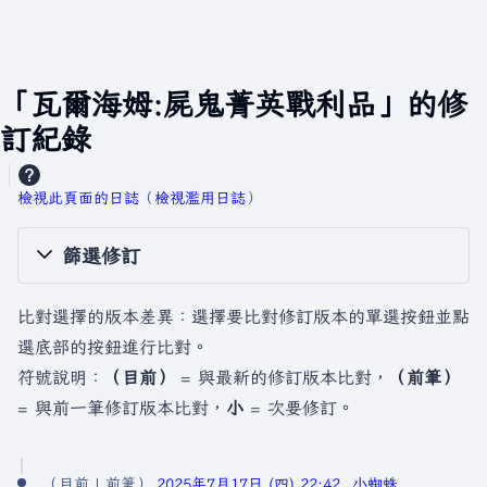
「瓦爾海姆:屍鬼菁英戰利品」的修
訂紀錄
檢視此頁面的日誌
​（
檢視濫用日誌
）
篩選修訂
比對選擇的版本差異：選擇要比對修訂版本的單選按鈕並點
選底部的按鈕進行比對。
符號說明：
（目前）
= 與最新的修訂版本比對，
（前筆）
= 與前一筆修訂版本比對，
小
= 次要修訂。
2
目前
前筆
2025年7月17日 (四) 22:42
小蜘蛛