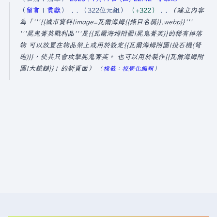
0
留言
貢獻
322位元組
+322
建立內容
2
為「'''{{城市資料|image=瓦爾海姆{{條目名稱}}.webp}}'''
5
'''屍鬼菁英戰利品'''是{{瓦爾海姆附圖|屍鬼菁英}}的稀有掉落
物 可以放置在物品架上或用於設定{{瓦爾海姆附圖|投石機(弩
年
砲)}}，使其只會攻擊屍鬼菁英。 也可以用於製作{{瓦爾海姆附
7
圖|大鐵鎚}}」的新頁面
標籤
：
視覺化編輯
月
1
7
日
(
星
期
四
)