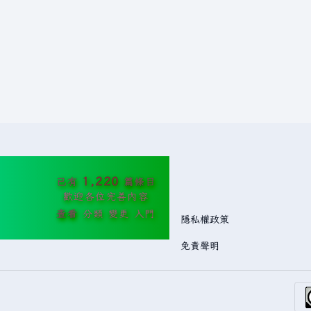
1,220
已有
篇條目
歡迎各位完善內容
查看
分類
變更
入門
隱私權政策
免責聲明