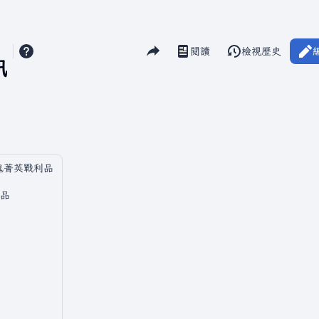
分享此頁面
閱讀
檢視歷史
視圖
訊
鬼菁英戰利品
品