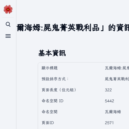
「瓦爾海姆:屍鬼菁英戰利品」的資
切換搜尋
切換選單
基本資訊
顯示標題
瓦爾海姆:屍
預設排序方式：
屍鬼菁英戰利
頁面長度（位元組）
322
命名空間 ID
5442
命名空間
瓦爾海姆
頁面ID
2571