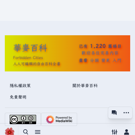
華麥百科
1,220
已有
篇條目
歡迎各位完善內容
Forbidden Cities
查看
分類
變更
入門
人人可編輯的自由百科全書
隱私權政策
關於華麥百科
免責聲明
更多操
associated
視圖
切換搜尋
切換選單
切換偏好
切