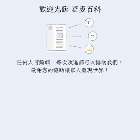
歡迎光臨 華麥百科
正在編輯「
瓦爾海姆:山毛櫸
」
警告：
您尚未登入。 若您進行任何的編輯您的 IP
位址將會被公開。 若您
登入
或
建立帳號
，您的
任何人可編輯，每次改進都可以協助我們。
編輯將會以您的使用者名稱標示，並能擁有另外的
感謝您的協助讓眾人發現世界！
益處。
切換
進階
特殊文字
說明