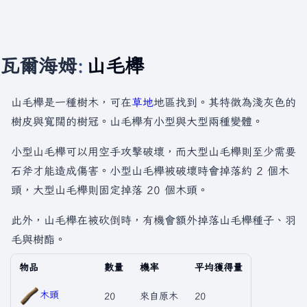
瓦爾海姆
:
山毛櫸
山毛櫸是一種樹木，可在
草地
地區找到。其特徵為淺灰色的
樹皮與寬闊的樹冠。山毛櫸有小型與大型兩種變體。
小型山毛櫸可以用空手攻擊破壞，而大型山毛櫸則至少需要
石斧才能造成傷害。小型山毛櫸被破壞時會掉落約 2 個木
頭，大型山毛櫸則固定掉落 20 個木頭。
此外，山毛櫸在被砍倒時，有機會額外掉落山毛櫸種子、羽
毛與樹酯。
物品
數量
機率
平均獲得量
木頭
20
來自原木
20