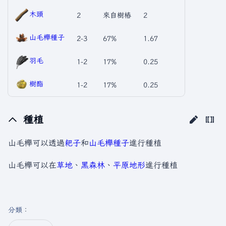
木頭
2
來自樹樁
2
山毛櫸種子
2-3
67%
1.67
羽毛
1-2
17%
0.25
樹酯
1-2
17%
0.25
種植
山毛櫸可以透過
耙子
和
山毛櫸種子
進行種植
山毛櫸可以在
草地
、
黑森林
、
平原
地形
進行種植
分類
：​