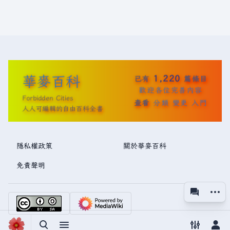
華麥百科
1,220
已有
篇條目
歡迎各位完善內容
Forbidden Cities
查看
分類
變更
入門
人人可編輯的自由百科全書
隱私權政策
關於華麥百科
免責聲明
更多操
associated
視圖
切換搜尋
切換選單
切換偏好
切