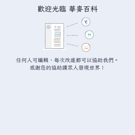
歡迎光臨 華麥百科
正在編輯「
瓦爾海姆:廢銅
」
警告：
您尚未登入。 若您進行任何的編輯您的 IP
位址將會被公開。 若您
登入
或
建立帳號
，您的
任何人可編輯，每次改進都可以協助我們。
編輯將會以您的使用者名稱標示，並能擁有另外的
感謝您的協助讓眾人發現世界！
益處。
切換
進階
特殊文字
說明