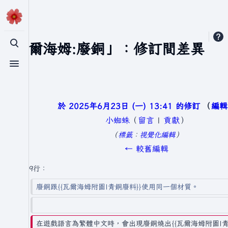
「瓦爾海姆:廢銅」：修訂間差異
切換搜尋
切換選單
於 2025年6月23日 (一) 13:41 的修訂
編輯
小蜘蛛
（
留言
|
貢獻
）
無
標籤
：
視覺化編輯
編
← 較舊編輯
輯
第9行：
摘
廢銅跟{{瓦爾海姆附圖|青銅廢料}}使用同一個材質。
要
在遊戲語言為繁體中文時，會出現廢銅燒出{{瓦爾海姆附圖|青銅