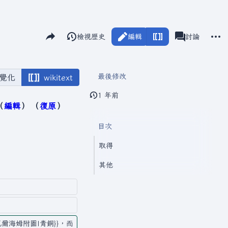
分享此頁面
更多
閱讀
檢視歷史
編輯
瓦爾海姆
討論
視圖
associated-pag
最後修改
覺化
wikitext
1 年前
編輯
復原
目次
取得
其他
。
瓦爾海姆附圖|青銅}}，而