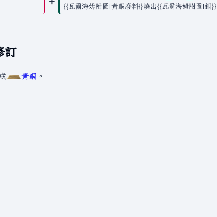
{{瓦爾海姆附圖|青銅廢料}}燒出{{瓦爾海姆附圖|銅
新修訂
成
青銅
。
。