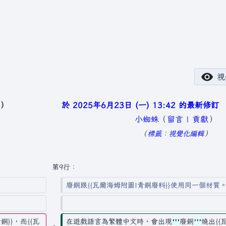
視
於 2025年6月23日 (一) 13:42 的最新修訂
小蜘蛛
（
留言
|
貢獻
）
無
標籤
：
視覺化編輯
編
輯
第9行：
摘
廢銅跟{{瓦爾海姆附圖|青銅廢料}}使用同一個材質
要
}}，而{{瓦
在遊戲語言為繁體中文時，會出現
'''
廢銅
'''
燒出{{