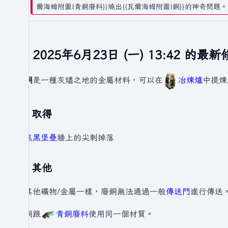
爾海姆附圖|青銅廢料}}燒出{{瓦爾海姆附圖|銅}}的神奇問題。
於 2025年6月23日 (一) 13:42 的最
廢銅
是一種灰燼之地的金屬材料，可以在
冶煉爐
中提煉
取得
由
焦黑堡壘
牆上的尖刺掉落
其他
跟其他礦物/金屬一樣，廢銅無法通過一般
傳送門
進行傳送
廢銅跟
青銅廢料
使用同一個材質。