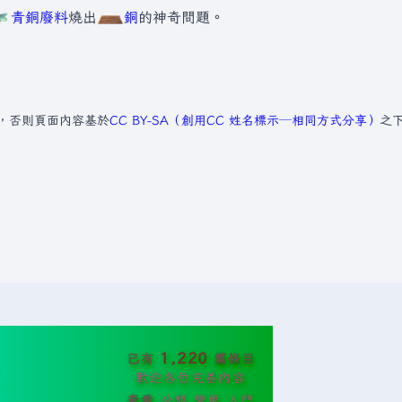
青銅廢料
燒出
銅
的神奇問題。
，否則頁面內容基於
CC BY-SA（創用CC 姓名標示─相同方式分享）
之
1,220
已有
篇條目
歡迎各位完善內容
查看
分類
變更
入門