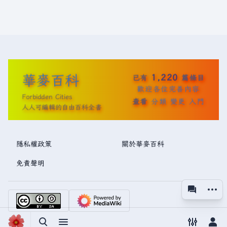
華麥百科
1,220
已有
篇條目
歡迎各位完善內容
Forbidden Cities
查看
分類
變更
入門
人人可編輯的自由百科全書
隱私權政策
關於華麥百科
免責聲明
更多操
associated
視圖
切換搜尋
切換選單
切換偏好
切