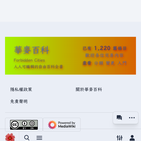
華麥百科
1,220
已有
篇條目
歡迎各位完善內容
Forbidden Cities
查看
分類
變更
入門
人人可編輯的自由百科全書
隱私權政策
關於華麥百科
免責聲明
更多操
associated
視圖
切換搜尋
切換選單
切換偏好
切