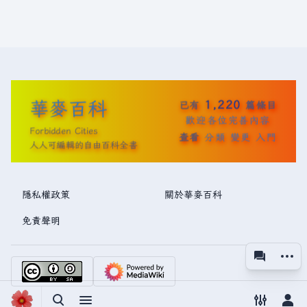
華麥百科
1,220
已有
篇條目
歡迎各位完善內容
Forbidden Cities
查看
分類
變更
入門
人人可編輯的自由百科全書
隱私權政策
關於華麥百科
免責聲明
更多操
associated
視圖
切換搜尋
切換選單
切換偏好
切