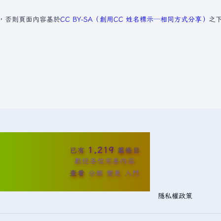
，否則頁面內容基於
CC BY-SA（創用CC 姓名標示─相同方式分享）
之
1,219
已有
篇條目
歡迎各位完善內容
查看
分類
變更
入門
隱私權政策