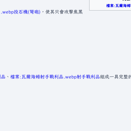
檔案:瓦爾海姆
webp
投石機(弩砲)
，使其只會攻擊焦黑
利品
、
檔案:瓦爾海姆射手戰利品.webp
射手戰利品
組成一具完整