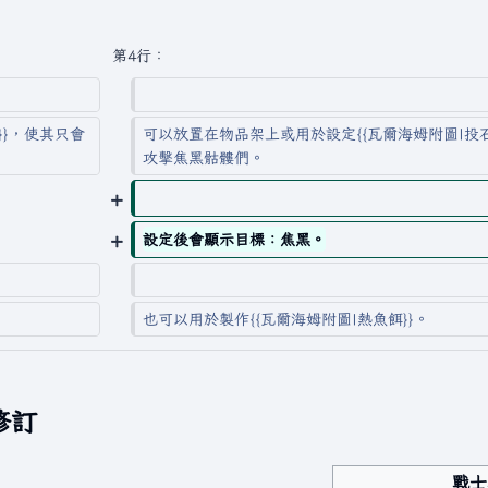
第4行：
}}，使其只會
可以放置在物品架上或用於設定{{瓦爾海姆附圖|投石
攻擊焦黑骷髏們。
設定後會顯示目標：焦黑。
也可以用於製作{{瓦爾海姆附圖|熱魚餌}}。
新修訂
戰士