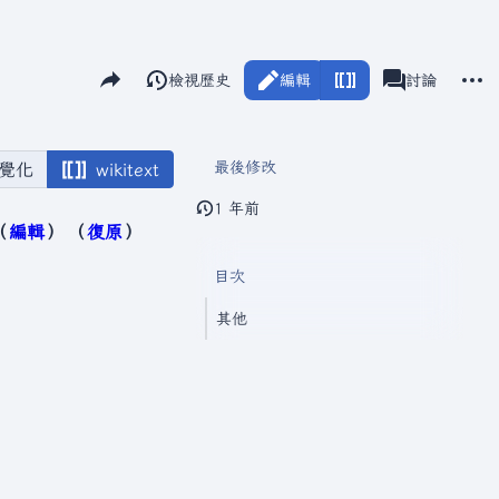
分享此頁面
更多
閱讀
檢視歷史
編輯
瓦爾海姆
討論
視圖
associated-pag
最後修改
覺化
wikitext
1 年前
編輯
復原
目次
其他