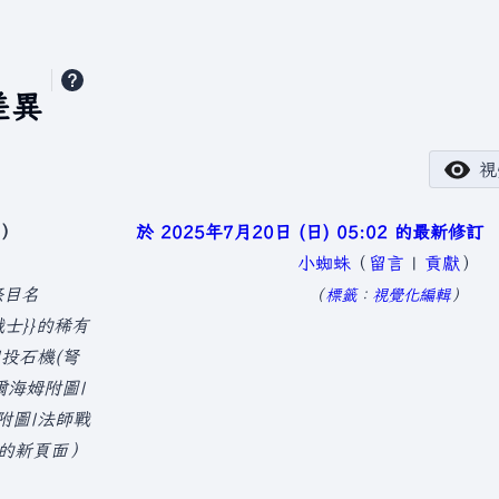
差異
視
於 2025年7月20日 (日) 05:02 的最新修訂
小蜘蛛
（
留言
|
貢獻
）
無
條目名
標籤
：
視覺化編輯
編
黑戰士}}的稀有
輯
投石機(弩
摘
爾海姆附圖|
要
姆附圖|法師戰
」的新頁面