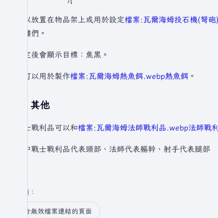
可以放置在物品架上或用於設定
檔案:瓦爾海姆投石機(弩砲).
骷髏們。
設定後會顯示目標：焦黑。
也可以用於製作
檔案:瓦爾海姆熱魚餌.webp
熱魚餌
。
其他
戰士戰利品可以和
檔案:瓦爾海姆法師戰利品.webp
法師戰
其中戰士戰利品代表頭部、法師代表軀幹、射手代表腿部
分類
：​
含無效檔案連結的頁面