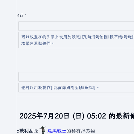
第4行：
可以放置在物品架上或用於設定{{瓦爾海姆附圖|投石機(弩砲)
攻擊焦黑骷髏們。
也可以用於製作{{瓦爾海姆附圖|熱魚餌}}。
於 2025年7月20日 (日) 05:02 的最
戰士戰利品
是
焦黑戰士
的稀有掉落物