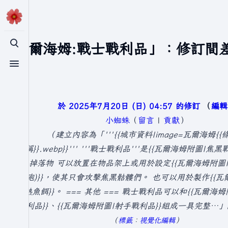
「瓦爾海姆:戰士戰利品」：修訂間
切換搜尋
切換選單
於 2025年7月20日 (日) 04:57 的修訂
編輯
小蜘蛛
（
留言
|
貢獻
）
建立內容為「'''{{城市資料|image=瓦爾海姆{{
稱}}.webp}}''' '''戰士戰利品'''是{{瓦爾海姆附圖|焦
掉落物 可以放置在物品架上或用於設定{{瓦爾海姆附圖|
砲)}}，使其只會攻擊焦黑骷髏們。 也可以用於製作{{瓦
熱魚餌}}。 === 其他 === 戰士戰利品可以和{{瓦爾海
利品}}、{{瓦爾海姆附圖|射手戰利品}}組成一具完整…
標籤
：
視覺化編輯