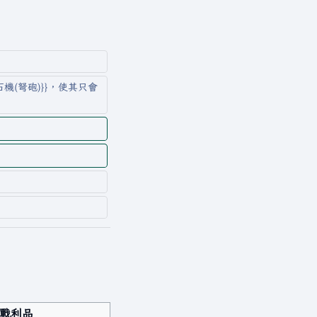
機(弩砲)}}，使其只會
戰利品