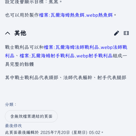
設定後會顯示目標：焦黑。
也可以用於製作
檔案:瓦爾海姆熱魚餌.webp
熱魚餌
。
其他
戰士戰利品可以和
檔案:瓦爾海姆法師戰利品.webp
法師戰
利品
、
檔案:瓦爾海姆射手戰利品.webp
射手戰利品
組成一
具完整的骷髏
其中戰士戰利品代表頭部、法師代表軀幹、射手代表腿部
分類
：​
含無效檔案連結的頁面
最後修改
此頁面最後編輯於 2025年7月20日 (星期日) 05:02。