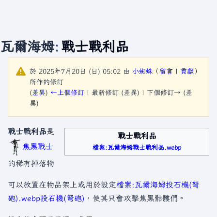
瓦爾海姆
:
戰士戰利品
於 2025年7月20日 (日) 05:02 由
小蜘蛛
（
留言
|
貢獻
）
所作的修訂
(
差異
)
←上個修訂
| 最新修訂 (差異) | 下個修訂→ (差
異)
戰士戰利品
是
戰士戰利品
焦黑戰士
檔案:瓦爾海姆戰士戰利品.webp
的稀有掉落物
可以放置在物品架上或用於設定
檔案:瓦爾海姆投石機(弩
砲).webp
投石機(弩砲)
，使其只會攻擊焦黑骷髏們。