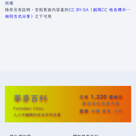
版權
除非另有註明，否則頁面內容基於
CC BY-SA（創用CC 姓名標示─
相同方式分享）
之下可用
華麥百科
1,220
已有
篇條目
歡迎各位完善內容
Forbidden Cities
查看
分類
變更
入門
人人可編輯的自由百科全書