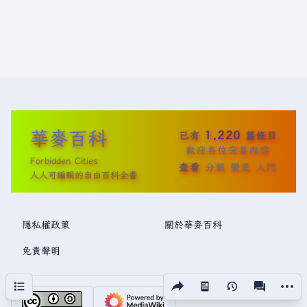
華麥百科
1,220
已有
篇條目
歡迎各位完善內容
Forbidden Cities
查看
分類
變更
入門
人人可編輯的自由百科全書
隱私權政策
關於華麥百科
免責聲明
分享此頁面
更多操
目次
視圖
associated