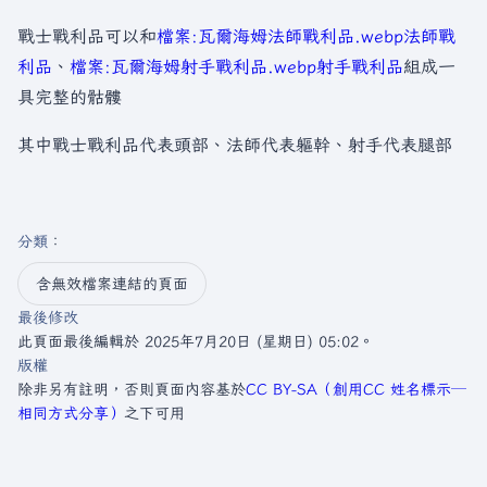
戰士戰利品可以和
檔案:瓦爾海姆法師戰利品.webp
法師戰
利品
、
檔案:瓦爾海姆射手戰利品.webp
射手戰利品
組成一
具完整的骷髏
其中戰士戰利品代表頭部、法師代表軀幹、射手代表腿部
分類
：​
含無效檔案連結的頁面
最後修改
此頁面最後編輯於 2025年7月20日 (星期日) 05:02。
版權
除非另有註明，否則頁面內容基於
CC BY-SA（創用CC 姓名標示─
相同方式分享）
之下可用