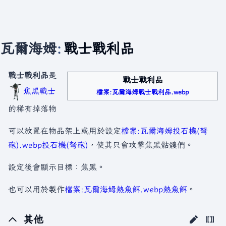
瓦爾海姆
:
戰士戰利品
戰士戰利品
是
戰士戰利品
焦黑戰士
檔案:瓦爾海姆戰士戰利品.webp
的稀有掉落物
可以放置在物品架上或用於設定
檔案:瓦爾海姆投石機(弩
砲).webp
投石機(弩砲)
，使其只會攻擊焦黑骷髏們。
設定後會顯示目標：焦黑。
也可以用於製作
檔案:瓦爾海姆熱魚餌.webp
熱魚餌
。
其他