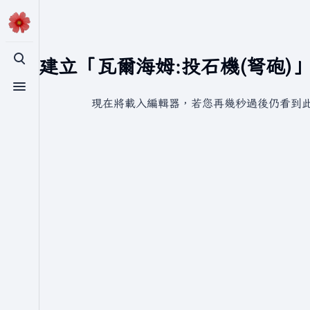
正在建立「瓦爾海姆:投石機(弩砲)
切換搜尋
切換選單
現在將載入編輯器，若您再幾秒過後仍看到