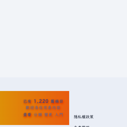
1,220
已有
篇條目
歡迎各位完善內容
查看
分類
變更
入門
隱私權政策