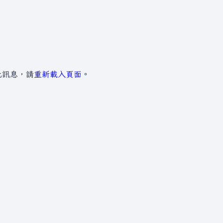
」
此訊息，請
重新載入頁面
。