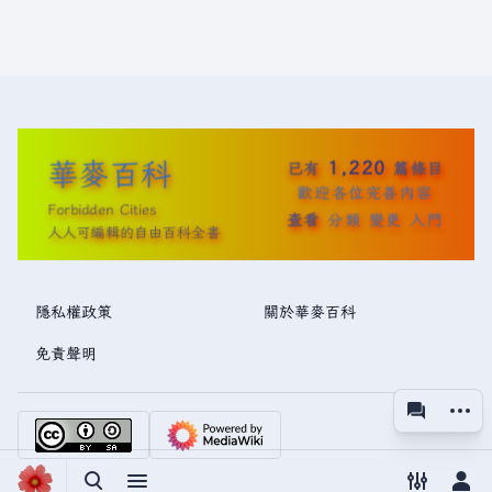
華麥百科
1,220
已有
篇條目
歡迎各位完善內容
Forbidden Cities
查看
分類
變更
入門
人人可編輯的自由百科全書
隱私權政策
關於華麥百科
免責聲明
更多操
associated
視圖
切換搜尋
切換選單
切換偏好
切