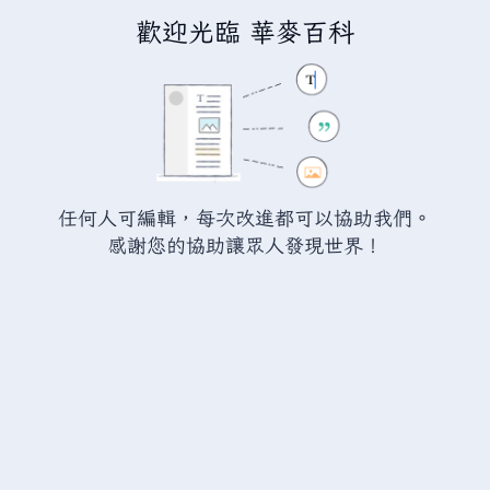
歡迎光臨 華麥百科
正在編輯「
瓦爾海姆:摩根戰利品
」
警告：
您尚未登入。 若您進行任何的編輯您的 IP
位址將會被公開。 若您
登入
或
建立帳號
，您的
任何人可編輯，每次改進都可以協助我們。
編輯將會以您的使用者名稱標示，並能擁有另外的
感謝您的協助讓眾人發現世界！
益處。
切換
進階
特殊文字
說明