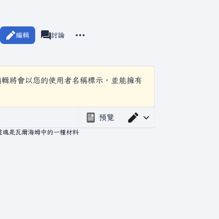
更多操作
編輯
瓦爾海姆
討論
associated-pages
編輯將會以您的使用者名稱標示，並能擁有
預覽
切換編輯器