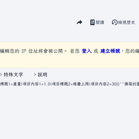
分享此頁面
閱讀
檢視歷史
視圖
編輯您的 IP 位址將會被公開。 若您
登入
或
建立帳號
，您的
特殊文字
說明