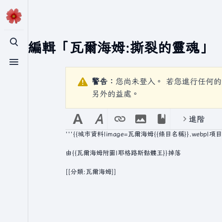
正在編輯「
瓦爾海姆:撕裂的靈魂
」
切換搜尋
切換選單
警告：
您尚未登入。 若您進行任何的
另外的益處。
進階