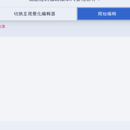
，或是取自不受版權保護的公開領域或自由資源。
請勿在未經授權的情況
切換至視覺化編輯器
開始編輯
成以下驗證碼：
取消