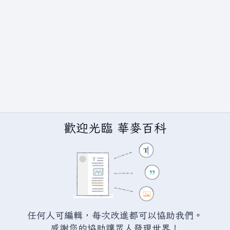
歡迎光臨 華麥百科
BY-SA（創用CC 姓名標示─相同方式分享）授權條款發佈（詳情請見
說
任何人可編輯，每次改進都可以協助我們。
感謝您的協助讓眾人發現世界！