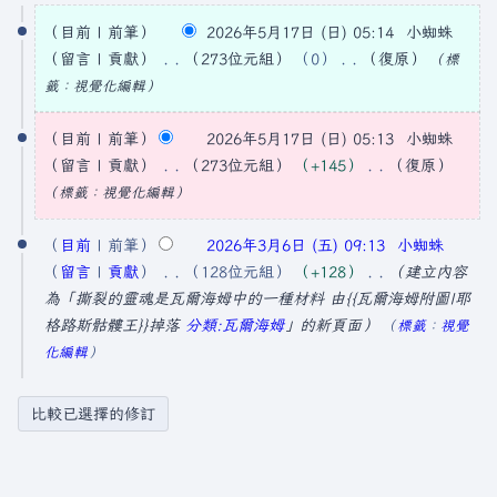
2
目前
前筆
2026年5月17日 (日) 05:14
小蜘蛛
0
留言
貢獻
273位元組
0
復原
標
2
無
籤
：
視覺化編輯
6
編
輯
目前
前筆
2026年5月17日 (日) 05:13
小蜘蛛
年
摘
留言
貢獻
273位元組
+145
復原
5
要
無
標籤
：
視覺化編輯
月
編
2
1
輯
目前
前筆
2026年3月6日 (五) 09:13
小蜘蛛
0
7
摘
留言
貢獻
128位元組
+128
建立內容
2
日
要
為「撕裂的靈魂是瓦爾海姆中的一種材料 由{{瓦爾海姆附圖|耶
6
格路斯骷髏王}}掉落
分類:瓦爾海姆
」的新頁面
標籤
：
視覺
(
化編輯
年
星
3
期
月
日
6
)
日