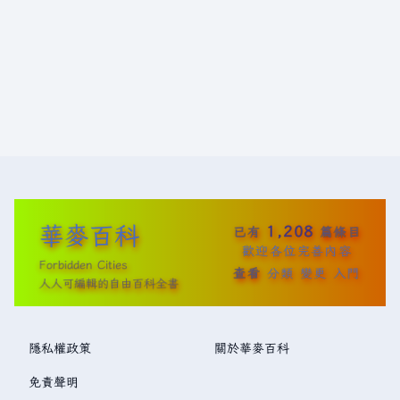
(
星
期
五
)
華麥百科
1,208
已有
篇條目
歡迎各位完善內容
Forbidden Cities
查看
分類
變更
入門
人人可編輯的自由百科全書
隱私權政策
關於華麥百科
免責聲明