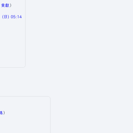
|
貢獻
）
(日) 05:14
碼
）​
​
​