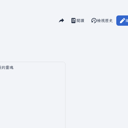
分享此頁面
閱讀
檢視歷史
視圖
裂的靈魂