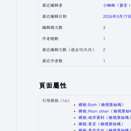
最近編輯者
小蜘蛛
（
留言
最近編輯日期
2026年5月17日 
編輯總次數
3
作者總數
1
最近編輯次數（過去90天內）
2
最近作者數
1
頁面屬性
引用模板（16）
模板:Both
​（
檢視原始碼
）​
模板:Main other
​（
檢視原始
模板:城市資料
​（
檢視原始碼
）
模板:是否
​（
檢視原始碼
）​
模板:是否空白
​（
檢視原始碼
）