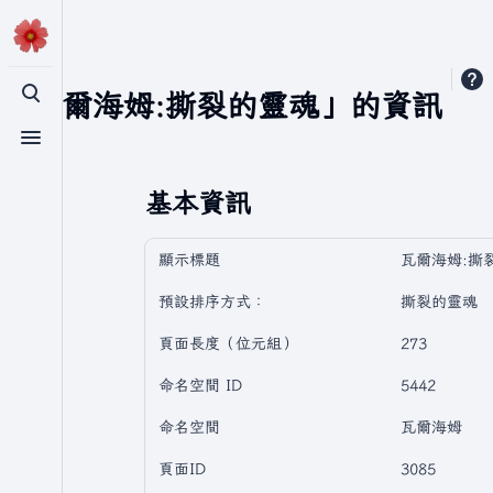
「瓦爾海姆:撕裂的靈魂」的資訊
切換搜尋
切換選單
基本資訊
顯示標題
瓦爾海姆:撕
預設排序方式：
撕裂的靈魂
頁面長度（位元組）
273
命名空間 ID
5442
命名空間
瓦爾海姆
頁面ID
3085