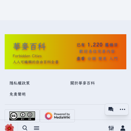
華麥百科
1,220
已有
篇條目
歡迎各位完善內容
Forbidden Cities
查看
分類
變更
入門
人人可編輯的自由百科全書
隱私權政策
關於華麥百科
免責聲明
更多操
associated
視圖
切換搜尋
切換選單
切換偏好
切