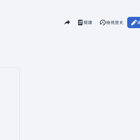
分享此頁面
閱讀
檢視歷史
視圖