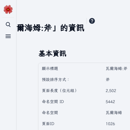
「瓦爾海姆:斧」的資訊
切換搜尋
切換選單
基本資訊
顯示標題
瓦爾海姆:斧
預設排序方式：
斧
頁面長度（位元組）
2,502
命名空間 ID
5442
命名空間
瓦爾海姆
頁面ID
1026