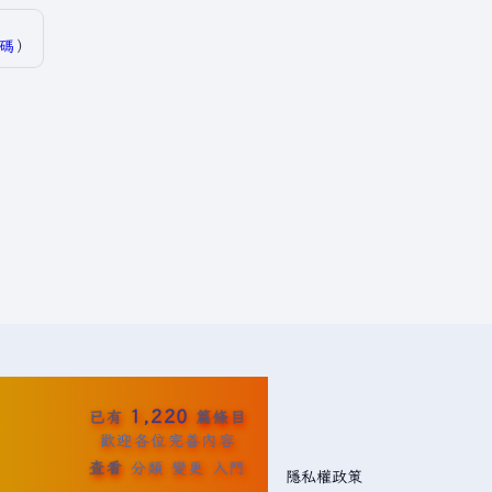
碼
）​
1,220
已有
篇條目
歡迎各位完善內容
查看
分類
變更
入門
隱私權政策