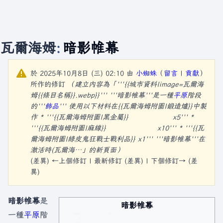
瓦爾海姆
:
暗影帷幕
於 2025年10月8日 (三) 02:10 由
小蜘蛛
（
留言
|
貢獻
）
所作的修訂
（建立內容為「'''{{城市資料|image=瓦爾海
姆{{條目名稱}}.webp}}''' '''暗影帷幕'''是一種
平原
階段
的'''
飾品
''' 使用以下材料在{{瓦爾海姆附圖|鍛造爐}}中製
作 * '''{{瓦爾海姆附圖|黑金屬}} x5''' *
'''{{瓦爾海姆附圖|麻線}} x10''' * '''{{瓦
爾海姆附圖|綠皮鬼狂戰士戰利品}} x1''' '''暗影帷幕'''在
激活時(瓦爾海…」的新頁面）
(差異) ←上個修訂 | 最新修訂 (差異) | 下個修訂→ (差
異)
暗影帷幕
是
暗影帷幕
一種
平原
階