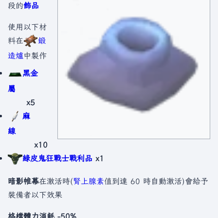
段的
飾品
使用以下材
料在
鍛
造爐
中製作
黑金
屬
x5
麻
線
x10
綠皮鬼狂戰士戰利品
x1
暗影帷幕
在激活時(
腎上腺素
值到達 60 時自動激活)會給予
裝備者以下效果
格檔體力消耗 -50%