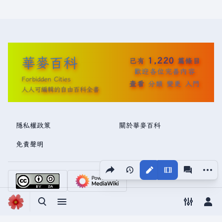
華麥百科
1,220
已有
篇條目
歡迎各位完善內容
Forbidden Cities
查看
分類
變更
入門
人人可編輯的自由百科全書
隱私權政策
關於華麥百科
免責聲明
分享此頁面
更多操
視圖
associated
切換搜尋
切換選單
切換偏好
切