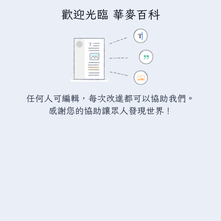
歡迎光臨 華麥百科
正在編輯「
瓦爾海姆:樹根之牙
」
警告：
您尚未登入。 若您進行任何的編輯您的 IP
位址將會被公開。 若您
登入
或
建立帳號
，您的
任何人可編輯，每次改進都可以協助我們。
編輯將會以您的使用者名稱標示，並能擁有另外的
感謝您的協助讓眾人發現世界！
益處。
切換
進階
特殊文字
說明