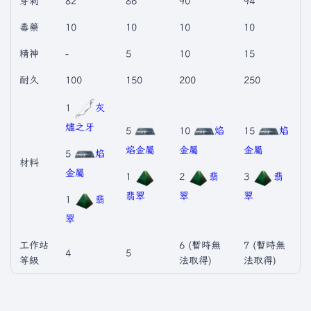
穿刺
82
86
90
94
毒藥
10
10
10
10
精神
-
5
10
15
耐久
100
150
200
250
1
灰
燼之牙
5
10
焰
15
焰
焰金屬
金屬
金屬
5
焰
材料
金屬
1
2
翡
3
翡
翡翠
翠
翠
1
翡
翠
工作站
6 (暫時無
7 (暫時無
4
5
等級
法取得)
法取得)