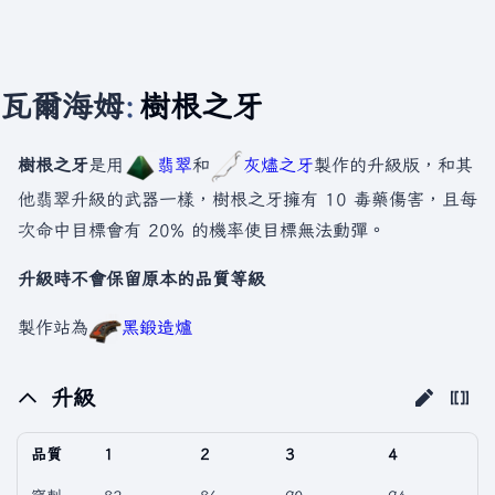
瓦爾海姆
:
樹根之牙
樹根之牙
是用
翡翠
和
灰燼之牙
製作的升級版，和其
他翡翠升級的武器一樣，樹根之牙擁有 10 毒藥傷害，且每
次命中目標會有 20% 的機率使目標無法動彈。
升級時不會保留原本的品質等級
製作站為
黑鍛造爐
升級
品質
1
2
3
4