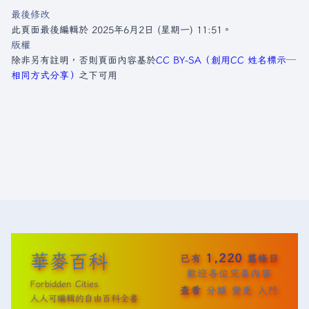
最後修改
此頁面最後編輯於 2025年6月2日 (星期一) 11:51。
版權
除非另有註明，否則頁面內容基於
CC BY-SA（創用CC 姓名標示─
相同方式分享）
之下可用
華麥百科
1,220
已有
篇條目
歡迎各位完善內容
Forbidden Cities
查看
分類
變更
入門
人人可編輯的自由百科全書