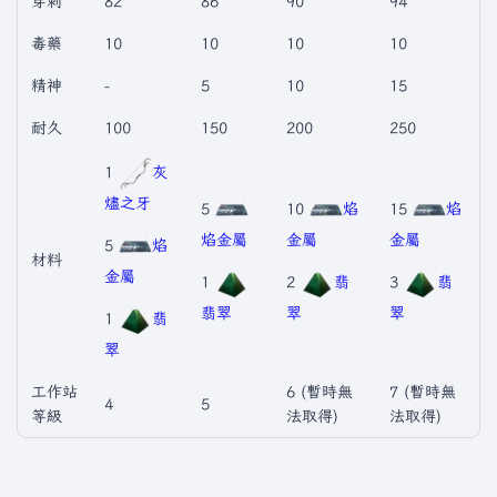
穿刺
82
86
90
94
毒藥
10
10
10
10
精神
-
5
10
15
耐久
100
150
200
250
1
灰
燼之牙
5
10
焰
15
焰
焰金屬
金屬
金屬
5
焰
材料
金屬
1
2
翡
3
翡
翡翠
翠
翠
1
翡
翠
工作站
6 (暫時無
7 (暫時無
4
5
等級
法取得)
法取得)