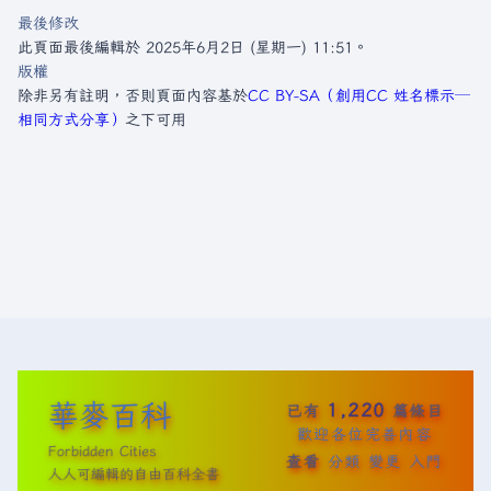
最後修改
此頁面最後編輯於 2025年6月2日 (星期一) 11:51。
版權
除非另有註明，否則頁面內容基於
CC BY-SA（創用CC 姓名標示─
相同方式分享）
之下可用
華麥百科
1,220
已有
篇條目
歡迎各位完善內容
Forbidden Cities
查看
分類
變更
入門
人人可編輯的自由百科全書