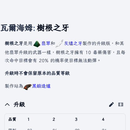
瓦爾海姆
:
樹根之牙
樹根之牙
是用
翡翠
和
灰燼之牙
製作的升級版，和其
他翡翠升級的武器一樣，樹根之牙擁有 10 毒藥傷害，且每
次命中目標會有 20% 的機率使目標無法動彈。
升級時不會保留原本的品質等級
製作站為
黑鍛造爐
升級
品質
1
2
3
4