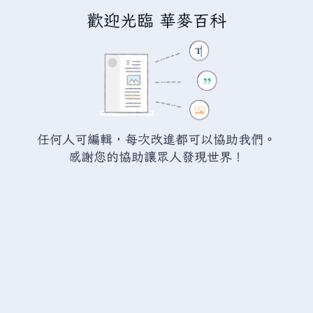
歡迎光臨 華麥百科
正在編輯
瓦爾海姆:樹根撕裂者
（章節）
警告：
您尚未登入。 若您進行任何的編輯您的 IP
任何人可編輯，每次改進都可以協助我們。
位址將會被公開。 若您
登入
或
建立帳號
，您的
感謝您的協助讓眾人發現世界！
編輯將會以您的使用者名稱標示，並能擁有另外的
益處。
切換
進階
特殊文字
說明