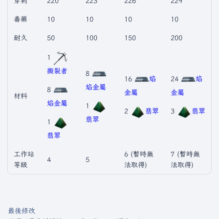
穿刺
220
223
226
229
毒藥
10
10
10
10
耐久
50
100
150
200
1
撕裂者
8
16
焰
24
焰
焰金屬
8
金屬
金屬
材料
焰金屬
1
2
翡翠
3
翡翠
翡翠
1
翡翠
工作站
6 (暫時無
7 (暫時無
4
5
等級
法取得)
法取得)
最後修改