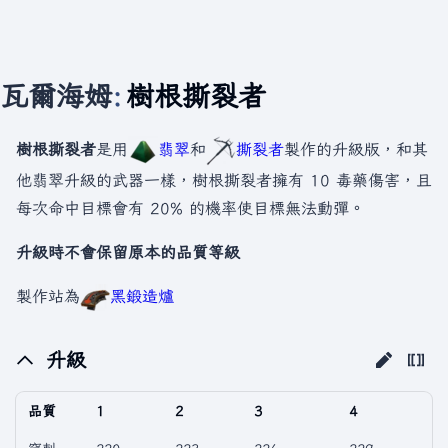
瓦爾海姆
:
樹根撕裂者
樹根撕裂者
是用
翡翠
和
撕裂者
製作的升級版，和其
他翡翠升級的武器一樣，樹根撕裂者擁有 10 毒藥傷害，且
每次命中目標會有 20% 的機率使目標無法動彈。
升級時不會保留原本的品質等級
製作站為
黑鍛造爐
升級
品質
1
2
3
4