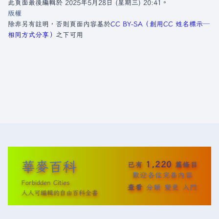
此頁面最後編輯於 2025年5月28日 (星期三) 20:41。
版權
除非另有註明，否則頁面內容基於
CC BY-SA（創用CC 姓名標示─
相同方式分享）
之下可用
華麥百科
1,220
已有
篇條目
歡迎各位完善內容
Forbidden Cities
查看
分類
變更
入門
人人可編輯的自由百科全書