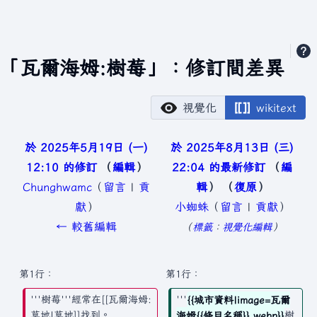
「瓦爾海姆:樹莓」：修訂間差異
視覺化
wikitext
於 2025年5月19日 (一)
於 2025年8月13日 (三)
12:10 的修訂
編輯
22:04 的最新修訂
編
Chunghwamc
（
留言
|
貢
輯
復原
獻
）
小蜘蛛
（
留言
|
貢獻
）
無
無
← 較舊編輯
標籤
：
視覺化編輯
編
編
輯
輯
第1行：
第1行：
摘
摘
'''樹莓'''經常在[[瓦爾海姆:
'''
{{城市資料|image=瓦爾
要
要
草地|草地]]找到。
海姆{{條目名稱}}.webp}}
樹