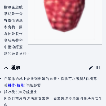
樹莓在遊戲
早期是十分
有價值的基
本食物，因
為他是製作
皇后果醬和
中量治療蜜
酒的必要材料。
獲取
在草原的地上會找到樹莓的果叢，採收可以獲得3個樹莓，
受
耕作(技能)
等級影響
採收後300分鐘重生
因為目前沒有方法放置果叢，如果破壞掉果叢將無法再次生
成