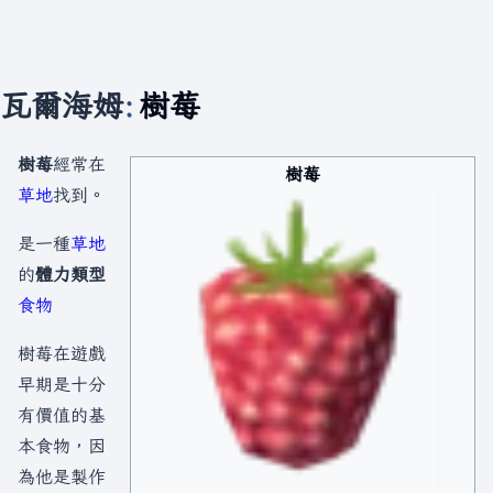
瓦爾海姆
:
樹莓
樹莓
經常在
樹莓
草地
找到。
是一種
草地
的
體力類型
食物
樹莓在遊戲
早期是十分
有價值的基
本食物，因
為他是製作