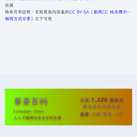
版權
除非另有註明，否則頁面內容基於
CC BY-SA（創用CC 姓名標示─
相同方式分享）
之下可用
華麥百科
1,220
已有
篇條目
歡迎各位完善內容
Forbidden Cities
查看
分類
變更
入門
人人可編輯的自由百科全書