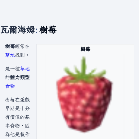
瓦爾海姆
:
樹莓
樹莓
經常在
樹莓
草地
找到。
是一種
草地
的
體力類型
食物
樹莓在遊戲
早期是十分
有價值的基
本食物，因
為他是製作