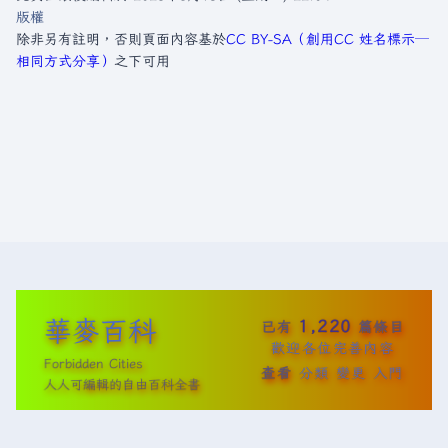
版權
除非另有註明，否則頁面內容基於
CC BY-SA（創用CC 姓名標示─
相同方式分享）
之下可用
華麥百科
1,220
已有
篇條目
歡迎各位完善內容
Forbidden Cities
查看
分類
變更
入門
人人可編輯的自由百科全書