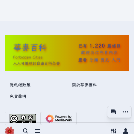
華麥百科
1,220
已有
篇條目
歡迎各位完善內容
Forbidden Cities
查看
分類
變更
入門
人人可編輯的自由百科全書
隱私權政策
關於華麥百科
免責聲明
更多操
associated
視圖
切換搜尋
切換選單
切換偏好
切