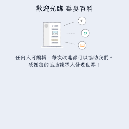
歡迎光臨 華麥百科
正在編輯
瓦爾海姆:污泥炸彈
（章
節）
警告：
您尚未登入。 若您進行任何的編輯您的 IP
任何人可編輯，每次改進都可以協助我們。
位址將會被公開。 若您
登入
或
建立帳號
，您的
感謝您的協助讓眾人發現世界！
編輯將會以您的使用者名稱標示，並能擁有另外的
益處。
切換
進階
特殊文字
說明