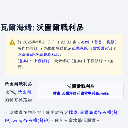
瓦爾海姆
:
沃圖爾戰利品
於 2025年7月21日 (一) 23:33 由
小蜘蛛
（
留言
|
貢獻
）
所作的修訂
（小蜘蛛移動頁面
瓦爾海姆:沃爾圖戰利品
至
瓦爾海姆:沃圖爾戰利品
）
(
差異
)
←上個修訂
| 最新修訂 (差異) | 下個修訂→ (差
異)
沃圖爾戰利品
沃圖爾戰利品
是
沃圖爾
檔案:瓦爾海姆沃圖爾戰利品.webp
的稀有掉落物
可以放置在物品架上或用於設定
檔案:瓦爾海姆投石機(弩
砲).webp
投石機(弩砲)
，使其只會攻擊沃圖爾。