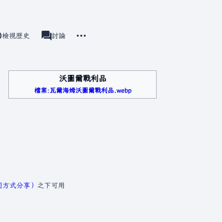
更多操作
檢視歷史
瓦爾海姆
討論
associated-pages
沃圖爾戰利品
檔案:瓦爾海姆沃圖爾戰利品.webp
相同方式分享）
之下可用