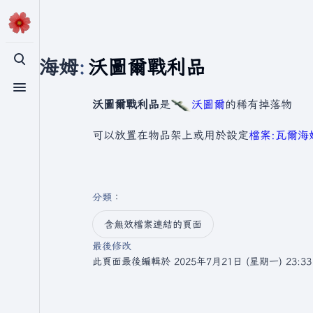
瓦爾海姆
:
沃圖爾戰利品
切換搜尋
切換選單
沃圖爾戰利品
是
沃圖爾
的稀有掉落物
可以放置在物品架上或用於設定
檔案:瓦爾海姆
分類
：​
含無效檔案連結的頁面
最後修改
此頁面最後編輯於 2025年7月21日 (星期一) 23:3