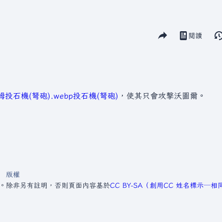
分享此頁面
閱讀
視圖
投石機(弩砲).webp
投石機(弩砲)
，使其只會攻擊沃圖爾。
版權
3。
除非另有註明，否則頁面內容基於
CC BY-SA（創用CC 姓名標示─