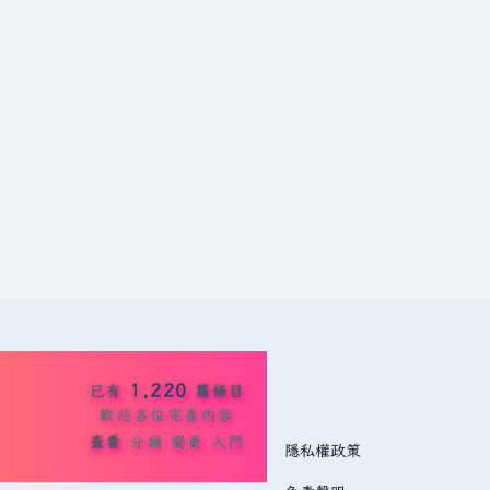
1,220
已有
篇條目
歡迎各位完善內容
查看
分類
變更
入門
隱私權政策