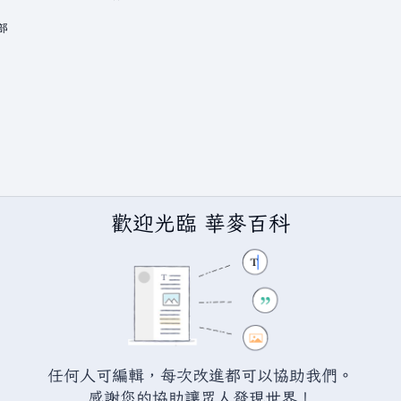
歡迎光臨 華麥百科
BY-SA（創用CC 姓名標示─相同方式分享）授權條款發佈（詳情請見
說
任何人可編輯，每次改進都可以協助我們。
感謝您的協助讓眾人發現世界！