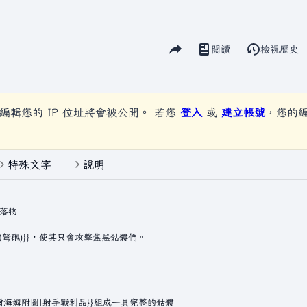
分享此頁面
閱讀
檢視歷史
視圖
編輯您的 IP 位址將會被公開。 若您
登入
或
建立帳號
，您的
特殊文字
說明