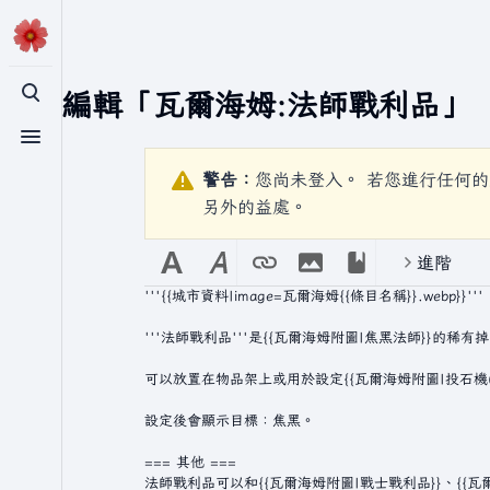
正在編輯「
瓦爾海姆:法師戰利品
」
切換搜尋
切換選單
警告：
您尚未登入。 若您進行任何的
另外的益處。
進階