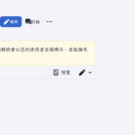
更多操作
編輯
瓦爾海姆
討論
associated-pages
編輯將會以您的使用者名稱標示，並能擁有
預覽
切換編輯器