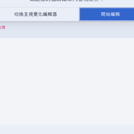
，或是取自不受版權保護的公開領域或自由資源。
請勿在未經授權的情況
切換至視覺化編輯器
開始編輯
成以下驗證碼：
取消