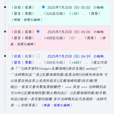
2
目前
前筆
2025年7月20日 (日) 05:02
小蜘蛛
0
留言
貢獻
526位元組
+38
復原
2
無
標籤
：
視覺化編輯
5
編
輯
目前
前筆
2025年7月20日 (日) 05:00
小蜘蛛
年
摘
留言
貢獻
488位元組
0
復原
標
7
要
無
籤
：
視覺化編輯
月
編
2
輯
目前
前筆
2025年7月20日 (日) 04:59
小蜘蛛
0
摘
留言
貢獻
488位元組
+488
建立內容
日
要
為「'''{{城市資料|image=瓦爾海姆{{條目名稱}}.webp}}'''
'''法師戰利品'''是{{瓦爾海姆附圖|焦黑法師}}的稀有掉落物 可
(
以放置在物品架上或用於設定{{瓦爾海姆附圖|投石機(弩
星
砲)}}，使其只會攻擊焦黑骷髏們。 === 其他 === 法師戰利品
期
可以和{{瓦爾海姆附圖|戰士戰利品}}、{{瓦爾海姆附圖|射手戰
日
利品}}組成一具完整的骷髏 其中法師戰利品代表頭部、法師代
)
表…」的新頁面
標籤
：
視覺化編輯