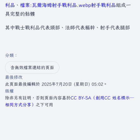
利品
、
檔案:瓦爾海姆射手戰利品.webp
射手戰利品
組成一
具完整的骷髏
其中戰士戰利品代表頭部、法師代表軀幹、射手代表腿部
分類
：​
含無效檔案連結的頁面
最後修改
此頁面最後編輯於 2025年7月20日 (星期日) 05:02。
版權
除非另有註明，否則頁面內容基於
CC BY-SA（創用CC 姓名標示─
相同方式分享）
之下可用