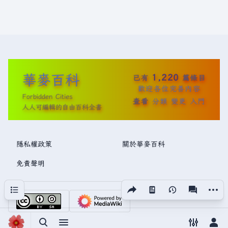
華麥百科
1,220
已有
篇條目
歡迎各位完善內容
Forbidden Cities
查看
分類
變更
入門
人人可編輯的自由百科全書
隱私權政策
關於華麥百科
免責聲明
分享此頁面
更多操
目次
視圖
associated
切換搜尋
切換選單
切換偏好
切