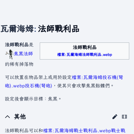
瓦爾海姆
:
法師戰利品
法師戰利品
是
法師戰利品
焦黑法師
檔案:瓦爾海姆法師戰利品.webp
的稀有掉落物
可以放置在物品架上或用於設定
檔案:瓦爾海姆投石機(弩
砲).webp
投石機(弩砲)
，使其只會攻擊焦黑骷髏們。
設定後會顯示目標：焦黑。
其他
法師戰利品可以和
檔案:瓦爾海姆戰士戰利品.webp
戰士戰