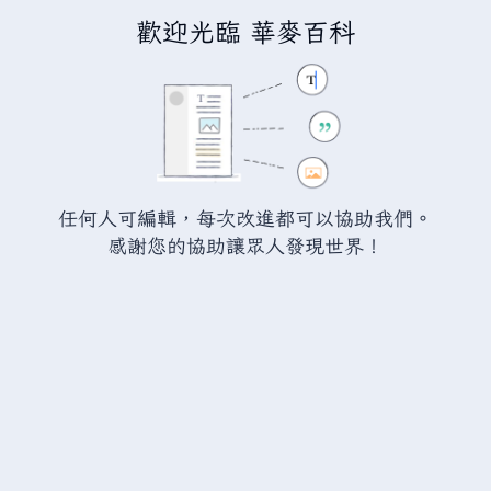
歡迎光臨 華麥百科
正在編輯「
瓦爾海姆:深淵之刃
」
警告：
您尚未登入。 若您進行任何的編輯您的 IP
位址將會被公開。 若您
登入
或
建立帳號
，您的
任何人可編輯，每次改進都可以協助我們。
編輯將會以您的使用者名稱標示，並能擁有另外的
感謝您的協助讓眾人發現世界！
益處。
切換
進階
特殊文字
說明