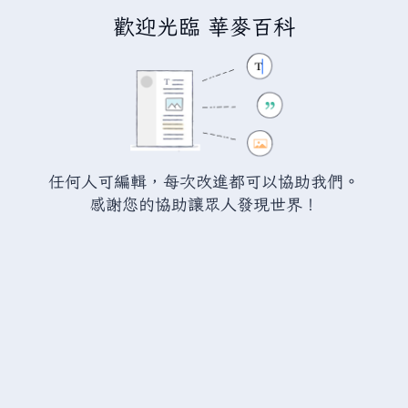
歡迎光臨 華麥百科
正在編輯「
瓦爾海姆:火焰劍碎片
」
警告：
您尚未登入。 若您進行任何的編輯您的 IP
位址將會被公開。 若您
登入
或
建立帳號
，您的
任何人可編輯，每次改進都可以協助我們。
編輯將會以您的使用者名稱標示，並能擁有另外的
感謝您的協助讓眾人發現世界！
益處。
切換
進階
特殊文字
說明