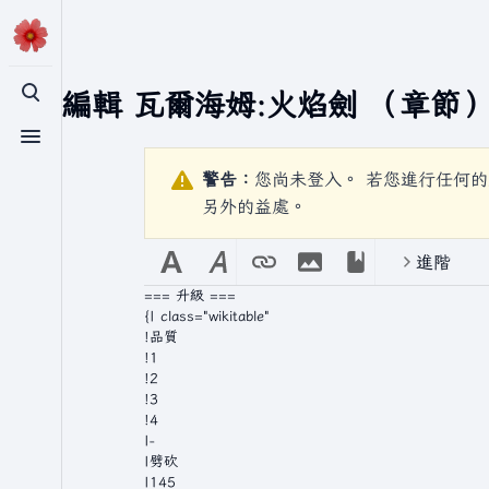
正在編輯
瓦爾海姆:火焰劍
（章節
切換搜尋
切換選單
警告：
您尚未登入。 若您進行任何的
另外的益處。
進階