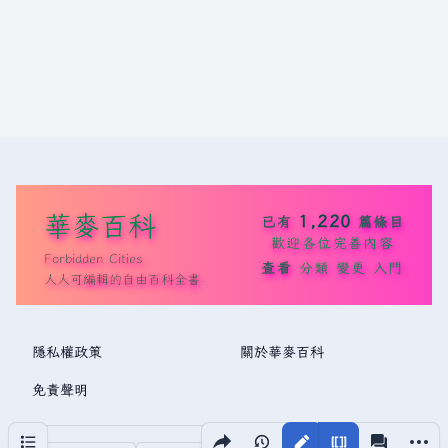
華麥百科
1,220
已有
篇條目
歡迎各位完善內容
Forbidden Cities
查看
分類
變更
入門
人人可編輯的自由百科全書
隱私權政策
關於華麥百科
免責聲明
分享此頁面
更多操
目次
視圖
associated