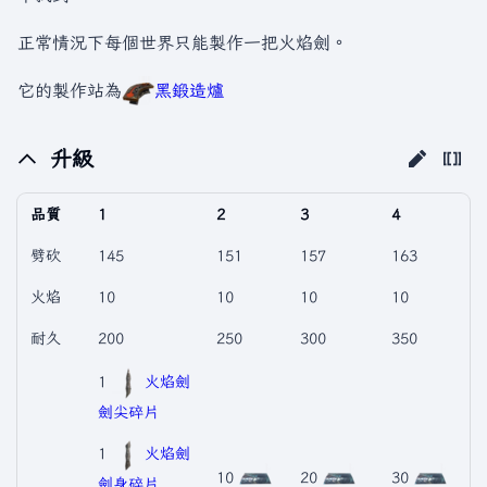
正常情況下每個世界只能製作一把火焰劍。
它的製作站為
黑鍛造爐
升級
品質
1
2
3
4
劈砍
145
151
157
163
火焰
10
10
10
10
耐久
200
250
300
350
1
火焰劍
劍尖碎片
1
火焰劍
10
20
30
劍身碎片