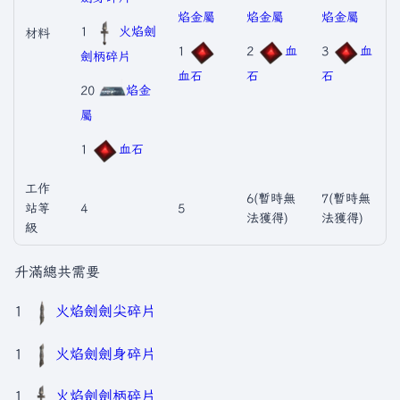
焰金屬
焰金屬
焰金屬
1
火焰劍
材料
1
2
血
3
血
劍柄碎片
血石
石
石
20
焰金
屬
1
血石
工作
6(暫時無
7(暫時無
站等
4
5
法獲得)
法獲得)
級
升滿總共需要
1
火焰劍劍尖碎片
1
火焰劍劍身碎片
1
火焰劍劍柄碎片