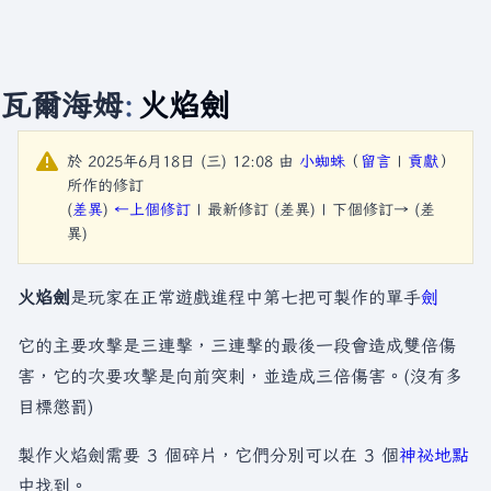
瓦爾海姆
:
火焰劍
於 2025年6月18日 (三) 12:08 由
小蜘蛛
（
留言
|
貢獻
）
所作的修訂
(
差異
)
←上個修訂
| 最新修訂 (差異) | 下個修訂→ (差
異)
火焰劍
是玩家在正常遊戲進程中第七把可製作的單手
劍
它的主要攻擊是三連擊，三連擊的最後一段會造成雙倍傷
害，它的次要攻擊是向前突刺，並造成三倍傷害。(沒有多
目標懲罰)
製作火焰劍需要 3 個碎片，它們分別可以在 3 個
神祕地點
中找到。