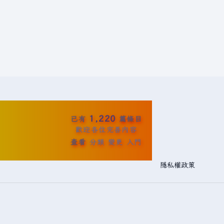
1,220
已有
篇條目
歡迎各位完善內容
查看
分類
變更
入門
隱私權政策