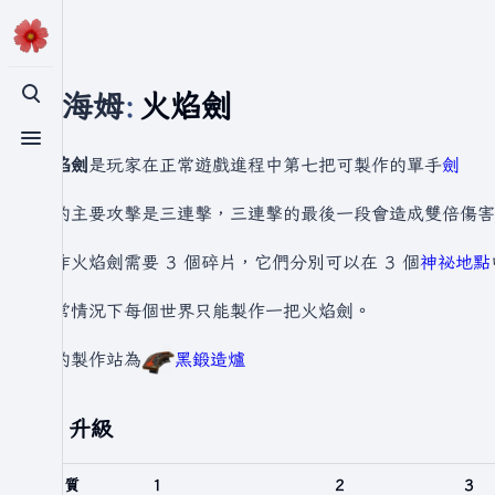
瓦爾海姆
:
火焰劍
切換搜尋
切換選單
火焰劍
是玩家在正常遊戲進程中第七把可製作的單手
劍
它的主要攻擊是三連擊，三連擊的最後一段會造成雙倍傷害
製作火焰劍需要 3 個碎片，它們分別可以在 3 個
神祕地點
正常情況下每個世界只能製作一把火焰劍。
它的製作站為
黑鍛造爐
升級
品質
1
2
3