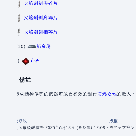
1
火焰劍劍尖碎片
1
火焰劍劍身碎片
1
火焰劍劍柄碎片
80(30)
焰金屬
7(2)
血石
備註
能造成精神傷害的武器可能更有效的對付
灰燼之地
的敵人，
最後修改
版權
此頁面最後編輯於 2025年6月18日 (星期三) 12:08。
除非另有註明