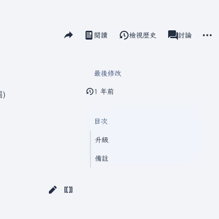
分享此頁面
更多
閱讀
檢視歷史
瓦爾海姆
討論
視圖
associated-pag
最後修改
1 年前
)
目次
升級
備註