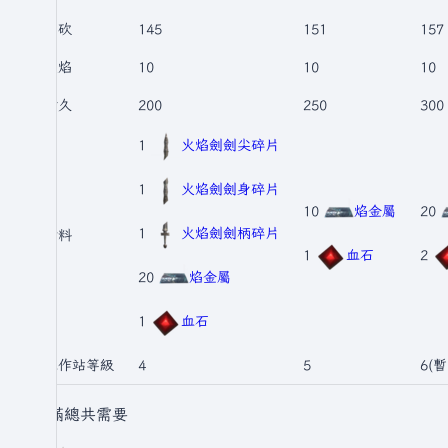
劈砍
145
151
157
火焰
10
10
10
耐久
200
250
300
1
火焰劍劍尖碎片
1
火焰劍劍身碎片
10
焰金屬
20
1
火焰劍劍柄碎片
材料
1
血石
2
20
焰金屬
1
血石
工作站等級
4
5
6(
升滿總共需要