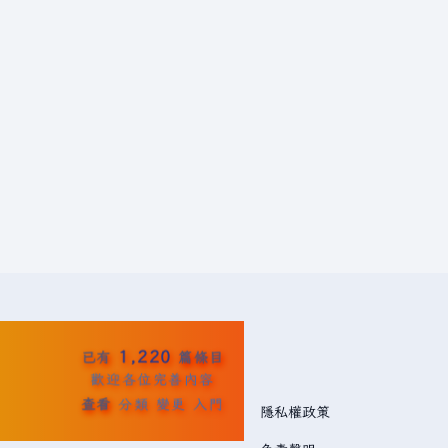
1,220
已有
篇條目
歡迎各位完善內容
查看
分類
變更
入門
隱私權政策