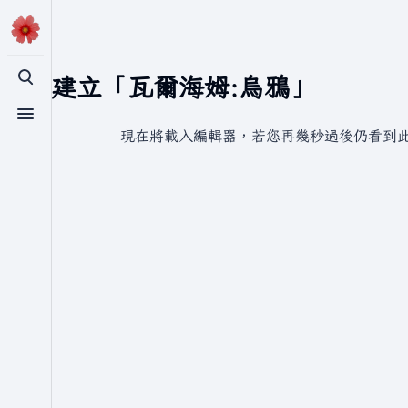
正在建立「瓦爾海姆:烏鴉」
切換搜尋
切換選單
現在將載入編輯器，若您再幾秒過後仍看到