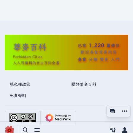
華麥百科
1,220
已有
篇條目
歡迎各位完善內容
Forbidden Cities
查看
分類
變更
入門
人人可編輯的自由百科全書
隱私權政策
關於華麥百科
免責聲明
更多操
associated
視圖
切換搜尋
切換選單
切換偏好
切